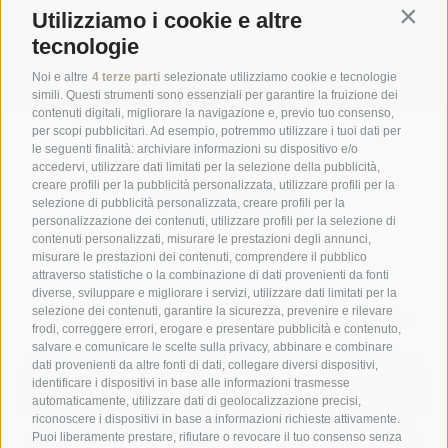
Utilizziamo i cookie e altre
Contin
tecnologie
Iscriviti ora
Noi e altre
4 terze parti
selezionate utilizziamo cookie e tecnologie
simili. Questi strumenti sono essenziali per garantire la fruizione dei
contenuti digitali, migliorare la navigazione e, previo tuo consenso,
per scopi pubblicitari. Ad esempio, potremmo utilizzare i tuoi dati per
le seguenti finalità: archiviare informazioni su dispositivo e/o
accedervi, utilizzare dati limitati per la selezione della pubblicità,
creare profili per la pubblicità personalizzata, utilizzare profili per la
selezione di pubblicità personalizzata, creare profili per la
personalizzazione dei contenuti, utilizzare profili per la selezione di
contenuti personalizzati, misurare le prestazioni degli annunci,
misurare le prestazioni dei contenuti, comprendere il pubblico
attraverso statistiche o la combinazione di dati provenienti da fonti
diverse, sviluppare e migliorare i servizi, utilizzare dati limitati per la
selezione dei contenuti, garantire la sicurezza, prevenire e rilevare
Parte del mondo alpino
3 Cime Dolomiti
frodi, correggere errori, erogare e presentare pubblicità e contenuto,
salvare e comunicare le scelte sulla privacy, abbinare e combinare
Intorno al bene più di spicco del patrimonio dell'UNESCO delle
dati provenienti da altre fonti di dati, collegare diversi dispositivi,
Dolomiti si trova un mondo alpino senza pari. Le sue dimensioni
identificare i dispositivi in base alle informazioni trasmesse
ridotte e la ricchezza del territorio, la vicinanza ai piccoli paesi, la
automaticamente, utilizzare dati di geolocalizzazione precisi,
maestosa cornice naturale e la gente radicata sul territorio con le
riconoscere i dispositivi in base a informazioni richieste attivamente.
loro suggestive storie di montagna fanno di questa regione
Puoi liberamente prestare, rifiutare o revocare il tuo consenso senza
un’esperienza alpina straordinaria per tutti coloro, il cui cuore