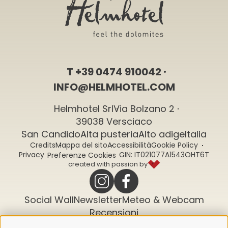
T
+39 0474 910042
INFO@HELMHOTEL.COM
Helmhotel Srl
Via Bolzano 2
39038 Versciaco
San Candido
Alta pusteria
Alto adige
Italia
Credits
Mappa del sito
Accessibilità
Cookie Policy
Privacy
CIN: IT021077A1543OHT6T
Preferenze Cookies
created with passion by
Social Wall
Newsletter
Meteo & Webcam
Recensioni
La nostra newsletter