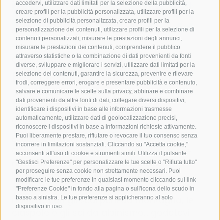
accedervi, utilizzare dati limitati per la selezione della pubblicità,
creare profili per la pubblicità personalizzata, utilizzare profili per la
selezione di pubblicità personalizzata, creare profili per la
personalizzazione dei contenuti, utilizzare profili per la selezione di
contenuti personalizzati, misurare le prestazioni degli annunci,
misurare le prestazioni dei contenuti, comprendere il pubblico
attraverso statistiche o la combinazione di dati provenienti da fonti
CIASPOLATE
diverse, sviluppare e migliorare i servizi, utilizzare dati limitati per la
ESCURSIONI SULLA NEVE E
selezione dei contenuti, garantire la sicurezza, prevenire e rilevare
frodi, correggere errori, erogare e presentare pubblicità e contenuto,
salvare e comunicare le scelte sulla privacy, abbinare e combinare
CIASPOLATE A SAN
dati provenienti da altre fonti di dati, collegare diversi dispositivi,
identificare i dispositivi in base alle informazioni trasmesse
CANDIDO
automaticamente, utilizzare dati di geolocalizzazione precisi,
riconoscere i dispositivi in base a informazioni richieste attivamente.
Puoi liberamente prestare, rifiutare o revocare il tuo consenso senza
Escursioni invernali e ciaspolate a San
incorrere in limitazioni sostanziali. Cliccando su "Accetta cookie,"
Candido sono un modo particolarmente
acconsenti all'uso di cookie e strumenti simili. Utilizza il pulsante
rilassante per godersi una giornata
"Gestisci Preferenze" per personalizzare le tue scelte o "Rifiuta tutto"
per proseguire senza cookie non strettamente necessari. Puoi
invernale nelle Dolomiti! Mettete gli
modificare le tue preferenze in qualsiasi momento cliccando sul link
scarponi da montagna e uscite nella
"Preferenze Cookie" in fondo alla pagina o sull'icona dello scudo in
natura… con gli scarponi da montagna, le
basso a sinistra. Le tue preferenze si applicheranno al solo
dispositivo in uso.
ciaspole o gli sci da alpinismo… godetevi