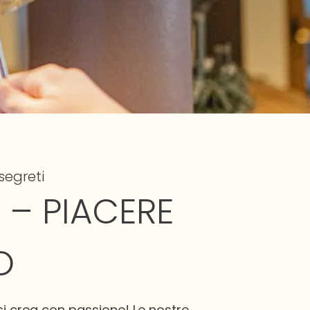
segreti
 – PIACERE
O
si crea con passione! Le nostre