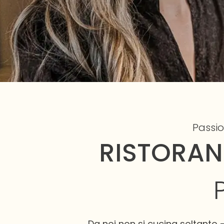
Passio
RISTORA
Da noi non si cucina soltanto 