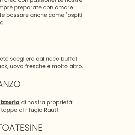
sempre preparate con amore.
otete passare anche come "ospiti
o.
te scegliere dal ricco buffet
eck, uova fresche e molto altro.
RANZO
izzeria
di nostra proprietà!
 tappa al rifugio Raut!
LTOATESINE