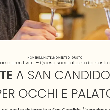
HOME
HELMHOTEL
MOMENTI DI GUSTO
ne e creatività – Questi sono alcuni dei nostri 
NTE
A SAN CANDIDO
PER OCCHI E PALAT
– nel nostro ristorante a San Candido / Versciaco 