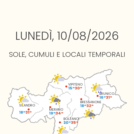
LUNEDÌ, 10/08/2026
SOLE, CUMULI E LOCALI TEMPORALI
VIPITENO
15°
30°
BRUNICO
16°
31°
BRESSANONE
18°
32°
SILANDRO
MERANO
18°
31°
19°
34°
BOLZANO
20°
35°