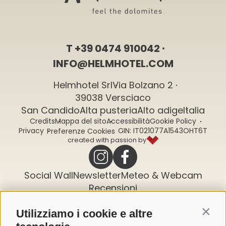
T
+39 0474 910042
INFO@HELMHOTEL.COM
Helmhotel Srl
Via Bolzano 2
39038 Versciaco
San Candido
Alta pusteria
Alto adige
Italia
Credits
Mappa del sito
Accessibilità
Cookie Policy
Privacy
CIN: IT021077A1543OHT6T
Preferenze Cookies
created with passion by
Social Wall
Newsletter
Meteo & Webcam
Recensioni
La nostra newsletter
Utilizziamo i cookie e altre
Contin