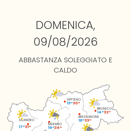
DOMENICA,
09/08/2026
ABBASTANZA SOLEGGIATO E
CALDO
VIPITENO
13°
30°
BRUNICO
14°
32°
BRESSANONE
18°
33°
SILANDRO
MERANO
17°
31°
19°
34°