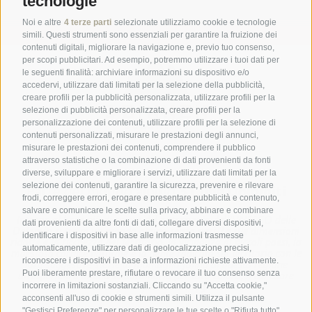
tecnologie
Iscriviti ora
Noi e altre
4 terze parti
selezionate utilizziamo cookie e tecnologie
simili. Questi strumenti sono essenziali per garantire la fruizione dei
contenuti digitali, migliorare la navigazione e, previo tuo consenso,
per scopi pubblicitari. Ad esempio, potremmo utilizzare i tuoi dati per
le seguenti finalità: archiviare informazioni su dispositivo e/o
accedervi, utilizzare dati limitati per la selezione della pubblicità,
creare profili per la pubblicità personalizzata, utilizzare profili per la
selezione di pubblicità personalizzata, creare profili per la
personalizzazione dei contenuti, utilizzare profili per la selezione di
contenuti personalizzati, misurare le prestazioni degli annunci,
misurare le prestazioni dei contenuti, comprendere il pubblico
attraverso statistiche o la combinazione di dati provenienti da fonti
diverse, sviluppare e migliorare i servizi, utilizzare dati limitati per la
selezione dei contenuti, garantire la sicurezza, prevenire e rilevare
Parte del mondo alpino
3 Cime Dolomiti
frodi, correggere errori, erogare e presentare pubblicità e contenuto,
salvare e comunicare le scelte sulla privacy, abbinare e combinare
Intorno al bene più di spicco del patrimonio dell'UNESCO delle
dati provenienti da altre fonti di dati, collegare diversi dispositivi,
Dolomiti si trova un mondo alpino senza pari. Le sue dimensioni
identificare i dispositivi in base alle informazioni trasmesse
ridotte e la ricchezza del territorio, la vicinanza ai piccoli paesi, la
automaticamente, utilizzare dati di geolocalizzazione precisi,
maestosa cornice naturale e la gente radicata sul territorio con le
riconoscere i dispositivi in base a informazioni richieste attivamente.
loro suggestive storie di montagna fanno di questa regione
Puoi liberamente prestare, rifiutare o revocare il tuo consenso senza
un’esperienza alpina straordinaria per tutti coloro, il cui cuore
incorrere in limitazioni sostanziali. Cliccando su "Accetta cookie,"
batte forte per la montagna.
acconsenti all'uso di cookie e strumenti simili. Utilizza il pulsante
"Gestisci Preferenze" per personalizzare le tue scelte o "Rifiuta tutto"