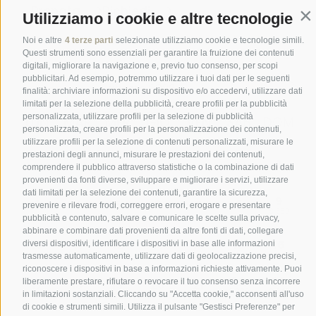
Prenota
Richiedi
Utilizziamo i cookie e altre tecnologie
Con
Noi e altre
4 terze parti
selezionate utilizziamo cookie e tecnologie simili.
Questi strumenti sono essenziali per garantire la fruizione dei contenuti
digitali, migliorare la navigazione e, previo tuo consenso, per scopi
pubblicitari. Ad esempio, potremmo utilizzare i tuoi dati per le seguenti
finalità: archiviare informazioni su dispositivo e/o accedervi, utilizzare dati
limitati per la selezione della pubblicità, creare profili per la pubblicità
personalizzata, utilizzare profili per la selezione di pubblicità
personalizzata, creare profili per la personalizzazione dei contenuti,
utilizzare profili per la selezione di contenuti personalizzati, misurare le
prestazioni degli annunci, misurare le prestazioni dei contenuti,
comprendere il pubblico attraverso statistiche o la combinazione di dati
provenienti da fonti diverse, sviluppare e migliorare i servizi, utilizzare
dati limitati per la selezione dei contenuti, garantire la sicurezza,
prevenire e rilevare frodi, correggere errori, erogare e presentare
pubblicità e contenuto, salvare e comunicare le scelte sulla privacy,
abbinare e combinare dati provenienti da altre fonti di dati, collegare
diversi dispositivi, identificare i dispositivi in base alle informazioni
trasmesse automaticamente, utilizzare dati di geolocalizzazione precisi,
riconoscere i dispositivi in base a informazioni richieste attivamente. Puoi
liberamente prestare, rifiutare o revocare il tuo consenso senza incorrere
in limitazioni sostanziali. Cliccando su "Accetta cookie," acconsenti all'uso
di cookie e strumenti simili. Utilizza il pulsante "Gestisci Preferenze" per