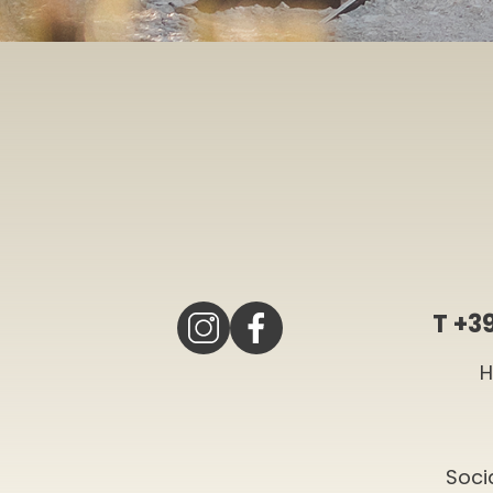
T
+3
H
Soci