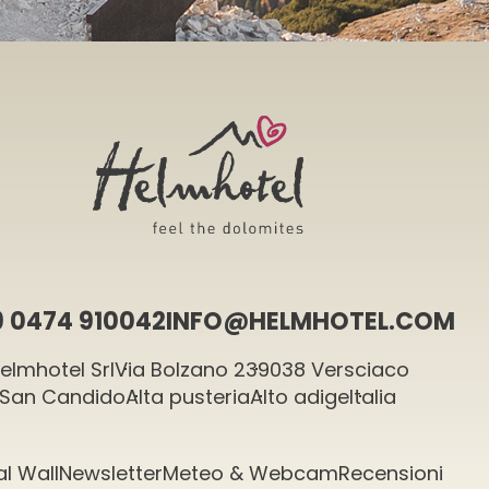
9 0474 910042
INFO@HELMHOTEL.COM
elmhotel Srl
Via Bolzano 2
39038 Versciaco
San Candido
Alta pusteria
Alto adige
Italia
al Wall
Newsletter
Meteo & Webcam
Recensioni