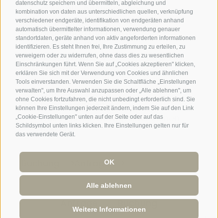
datenschutz speichern und übermitteln, abgleichung und
qualitativ hochwertigen
kombination von daten aus unterschiedlichen quellen, verknüpfung
Boxspringbetten und Holzboden
verschiedener endgeräte, identifikation von endgeräten anhand
automatisch übermittelter informationen, verwendung genauer
neues Bad mit Fenster
standortdaten, geräte anhand von aktiv angeforderten informationen
Dusche & Bidet
identifizieren. Es steht Ihnen frei, Ihre Zustimmung zu erteilen, zu
42 Zoll FLAT-TV
verweigern oder zu widerrufen, ohne dass dies zu wesentlichen
Einschränkungen führt. Wenn Sie auf „Cookies akzeptieren" klicken,
Minisafe
erklären Sie sich mit der Verwendung von Cookies und ähnlichen
Telefon
Tools einverstanden. Verwenden Sie die Schaltfläche „Einstellungen
verwalten", um Ihre Auswahl anzupassen oder „Alle ablehnen", um
Fön
ohne Cookies fortzufahren, die nicht unbedingt erforderlich sind. Sie
Richtung Straßen
können Ihre Einstellungen jederzeit ändern, indem Sie auf den Link
Das Zimmer verfügt über keinen
„Cookie-Einstellungen" unten auf der Seite oder auf das
Schildsymbol unten links klicken. Ihre Einstellungen gelten nur für
Balkon
das verwendete Gerät.
Buchung
Anfrage
OK
Alle ablehnen
Anfrage
Buchung
Weitere Informationen