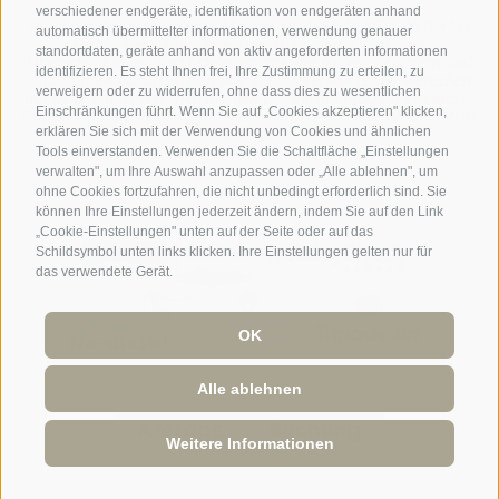
verschiedener endgeräte, identifikation von endgeräten anhand
Rund um das markanteste Monument des UNESCO Welterbes
automatisch übermittelter informationen, verwendung genauer
Dolomiten liegt eine einzigartige alpine Welt. Ihre
standortdaten, geräte anhand von aktiv angeforderten informationen
Überschaubarkeit und Erlebnisdichte, die Nähe zu Dörfern und
identifizieren. Es steht Ihnen frei, Ihre Zustimmung zu erteilen, zu
imposanten Naturkulissen und die ortsverwurzelten Menschen
verweigern oder zu widerrufen, ohne dass dies zu wesentlichen
mit ihrer eindrucksvollen alpinen Geschichte machen aus dieser
Einschränkungen führt. Wenn Sie auf „Cookies akzeptieren" klicken,
Region ein Alpinerlebnis für Menschen, deren Herz für die Berge
erklären Sie sich mit der Verwendung von Cookies und ähnlichen
schlägt.
Tools einverstanden. Verwenden Sie die Schaltfläche „Einstellungen
verwalten", um Ihre Auswahl anzupassen oder „Alle ablehnen", um
ohne Cookies fortzufahren, die nicht unbedingt erforderlich sind. Sie
können Ihre Einstellungen jederzeit ändern, indem Sie auf den Link
„Cookie-Einstellungen" unten auf der Seite oder auf das
Schildsymbol unten links klicken. Ihre Einstellungen gelten nur für
das verwendete Gerät.
OK
Alle ablehnen
Anfrage
Buchung
Weitere Informationen