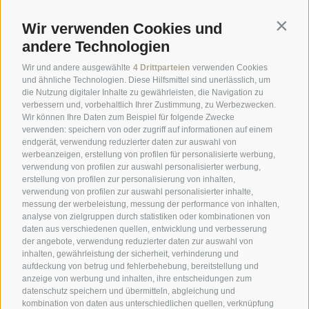
Wir verwenden Cookies und
Contin
Social Wall
Newsletter
Wetter & Webcams
andere Technologien
Hotelbewertungen
Wir und andere ausgewählte
4 Drittparteien
verwenden Cookies
Unser Newsletter
und ähnliche Technologien. Diese Hilfsmittel sind unerlässlich, um
die Nutzung digitaler Inhalte zu gewährleisten, die Navigation zu
verbessern und, vorbehaltlich Ihrer Zustimmung, zu Werbezwecken.
zur Anmeldung
Wir können Ihre Daten zum Beispiel für folgende Zwecke
verwenden: speichern von oder zugriff auf informationen auf einem
endgerät, verwendung reduzierter daten zur auswahl von
werbeanzeigen, erstellung von profilen für personalisierte werbung,
verwendung von profilen zur auswahl personalisierter werbung,
erstellung von profilen zur personalisierung von inhalten,
verwendung von profilen zur auswahl personalisierter inhalte,
messung der werbeleistung, messung der performance von inhalten,
analyse von zielgruppen durch statistiken oder kombinationen von
daten aus verschiedenen quellen, entwicklung und verbesserung
der angebote, verwendung reduzierter daten zur auswahl von
inhalten, gewährleistung der sicherheit, verhinderung und
aufdeckung von betrug und fehlerbehebung, bereitstellung und
anzeige von werbung und inhalten, ihre entscheidungen zum
datenschutz speichern und übermitteln, abgleichung und
Teil der alpinen Welt
3 Zinnen Dolomiten
kombination von daten aus unterschiedlichen quellen, verknüpfung