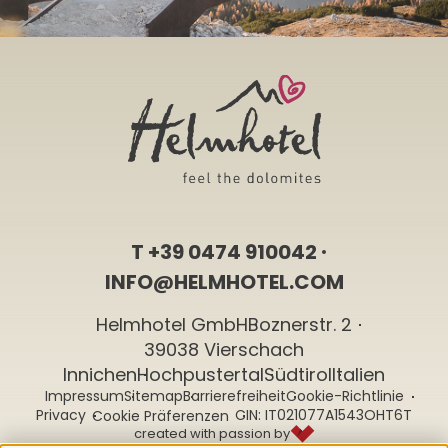
T
+39 0474 910042
INFO@HELMHOTEL.COM
Helmhotel GmbH
Boznerstr. 2
39038 Vierschach
Innichen
Hochpustertal
Südtirol
Italien
Impressum
Sitemap
Barrierefreiheit
Cookie-Richtlinie
Privacy
CIN: IT021077A1543OHT6T
Cookie Präferenzen
created with passion by