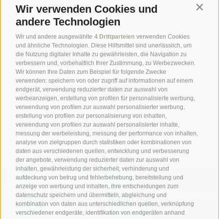
HOCHPUSTERTAL
Wir verwenden Cookies und
Contin
andere Technologien
NUTZEN:
Wir und andere ausgewählte
4 Drittparteien
verwenden Cookies
und ähnliche Technologien. Diese Hilfsmittel sind unerlässlich, um
die Nutzung digitaler Inhalte zu gewährleisten, die Navigation zu
Das Skizentrum Hochpustertal bietet
verbessern und, vorbehaltlich Ihrer Zustimmung, zu Werbezwecken.
Wir können Ihre Daten zum Beispiel für folgende Zwecke
Anfängern, Familien und Geübten jede
verwenden: speichern von oder zugriff auf informationen auf einem
Menge Winterspaß!
endgerät, verwendung reduzierter daten zur auswahl von
werbeanzeigen, erstellung von profilen für personalisierte werbung,
7 Skigebiete, 1 Skipass… dazu eine
verwendung von profilen zur auswahl personalisierter werbung,
atemberaubende Bergkulisse! Das bietet
erstellung von profilen zur personalisierung von inhalten,
Ihnen nur das Hochpustertal!
verwendung von profilen zur auswahl personalisierter inhalte,
messung der werbeleistung, messung der performance von inhalten,
analyse von zielgruppen durch statistiken oder kombinationen von
daten aus verschiedenen quellen, entwicklung und verbesserung
der angebote, verwendung reduzierter daten zur auswahl von
inhalten, gewährleistung der sicherheit, verhinderung und
aufdeckung von betrug und fehlerbehebung, bereitstellung und
anzeige von werbung und inhalten, ihre entscheidungen zum
Skigebiet Helm
Skigebiet Rotwand
Skigebi
datenschutz speichern und übermitteln, abgleichung und
kombination von daten aus unterschiedlichen quellen, verknüpfung
verschiedener endgeräte, identifikation von endgeräten anhand