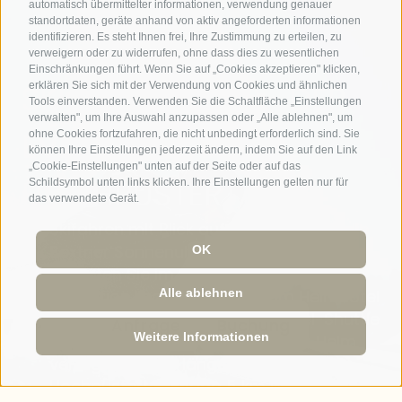
automatisch übermittelter informationen, verwendung genauer
standortdaten, geräte anhand von aktiv angeforderten informationen
identifizieren. Es steht Ihnen frei, Ihre Zustimmung zu erteilen, zu
verweigern oder zu widerrufen, ohne dass dies zu wesentlichen
Einschränkungen führt. Wenn Sie auf „Cookies akzeptieren" klicken,
SKIGEBIET HELM – DER
erklären Sie sich mit der Verwendung von Cookies und ähnlichen
Tools einverstanden. Verwenden Sie die Schaltfläche „Einstellungen
verwalten", um Ihre Auswahl anzupassen oder „Alle ablehnen", um
EVENTBERG IM
ohne Cookies fortzufahren, die nicht unbedingt erforderlich sind. Sie
können Ihre Einstellungen jederzeit ändern, indem Sie auf den Link
„Cookie-Einstellungen" unten auf der Seite oder auf das
HOCHPUSTERTAL
Schildsymbol unten links klicken. Ihre Einstellungen gelten nur für
das verwendete Gerät.
Skifahren mit Blick auf den Helm und die
Sextner Sonnenuhr… 21 Pistenkilometer
OK
erwarten Sie im Skigebiet Helm. Die
Talstation liegt nur 300 m vom Helmhotel
Alle ablehnen
entfernt… unser kostenloser Hotel-Shuttle
Anfrage
Buchung
Weitere Informationen
bringt Sie gern hin! Das Skigebiet Helm
verfügt über die längste Abfahrt im
Hochpustertal, knapp 5 km lang!